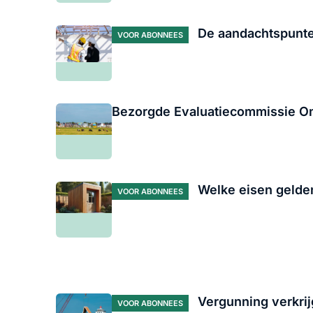
De aandachtspunten
VOOR ABONNEES
Bezorgde Evaluatiecommissie O
Welke eisen gelden
VOOR ABONNEES
Vergunning verkrij
VOOR ABONNEES