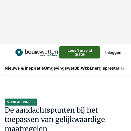
Lees 1 maand
Inloggen
gratis
Nieuws & inspiratie
Omgevingswet
Bbl
Wkb
Energieprestatie
Bou
VOOR ABONNEES
De aandachtspunten bij het
toepassen van gelijkwaardige
maatregelen