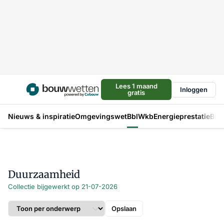
Lees 1 maand
Inloggen
gratis
Nieuws & inspiratie
Omgevingswet
Bbl
Wkb
Energieprestatie
Bou
Duurzaamheid
Collectie bijgewerkt op 21-07-2026
Opslaan