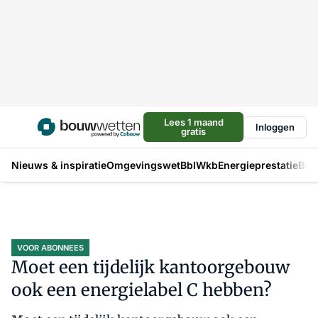
Lees 1 maand
Inloggen
gratis
Nieuws & inspiratie
Omgevingswet
Bbl
Wkb
Energieprestatie
Bou
VOOR ABONNEES
Moet een tijdelijk kantoorgebouw
ook een energielabel C hebben?