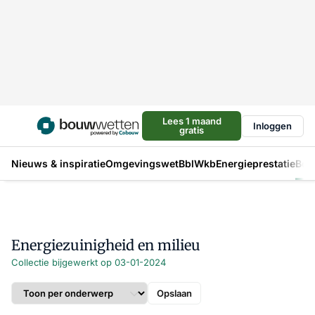
Lees 1 maand
Inloggen
gratis
Nieuws & inspiratie
Omgevingswet
Bbl
Wkb
Energieprestatie
Bou
Energiezuinigheid en milieu
Collectie bijgewerkt op 03-01-2024
Opslaan