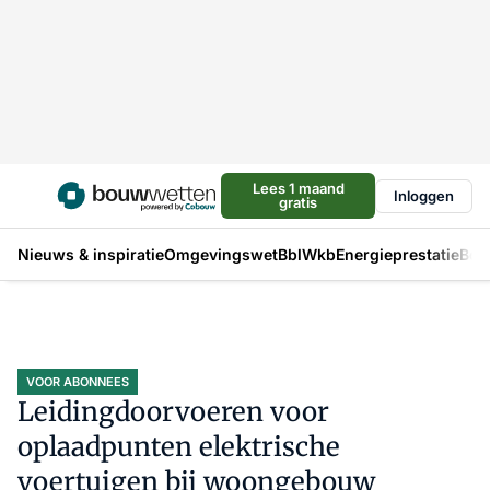
Lees 1 maand
Inloggen
gratis
Nieuws & inspiratie
Omgevingswet
Bbl
Wkb
Energieprestatie
Bou
VOOR ABONNEES
Leidingdoorvoeren voor
oplaadpunten elektrische
voertuigen bij woongebouw