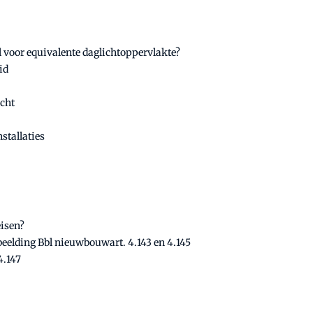
 voor equivalente daglichtoppervlakte?
id
acht
stallaties
eisen?
eelding Bbl nieuwbouwart. 4.143 en 4.145
4.147