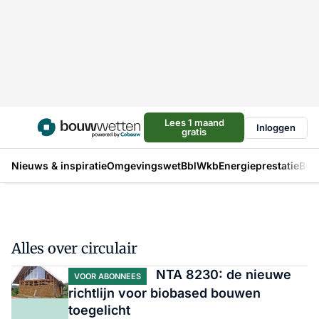
Lees 1 maand
Inloggen
gratis
Nieuws & inspiratie
Omgevingswet
Bbl
Wkb
Energieprestatie
Bou
Alles over circulair
NTA 8230: de nieuwe
VOOR ABONNEES
richtlijn voor biobased bouwen
toegelicht