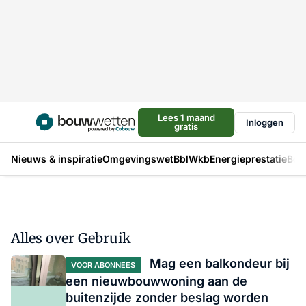
Lees 1 maand
Inloggen
gratis
Nieuws & inspiratie
Omgevingswet
Bbl
Wkb
Energieprestatie
Bou
Alles over Gebruik
Mag een balkondeur bij
VOOR ABONNEES
een nieuwbouwwoning aan de
buitenzijde zonder beslag worden