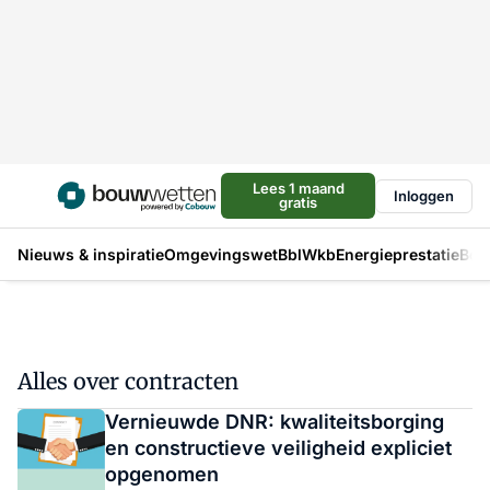
Lees 1 maand
Inloggen
gratis
Nieuws & inspiratie
Omgevingswet
Bbl
Wkb
Energieprestatie
Bou
Alles over contracten
Vernieuwde DNR: kwaliteitsborging
en constructieve veiligheid expliciet
opgenomen