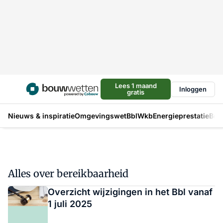
Lees 1 maand
Inloggen
gratis
Nieuws & inspiratie
Omgevingswet
Bbl
Wkb
Energieprestatie
Bou
Alles over bereikbaarheid
Overzicht wijzigingen in het Bbl vanaf
1 juli 2025