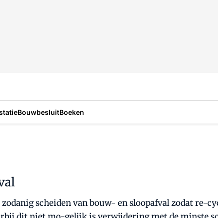
statie
Bouwbesluit
Boeken
val
het zodanig scheiden van bouw- en sloopafval zodat re-c
arbij dit niet mo-gelijk is verwijdering met de minste 