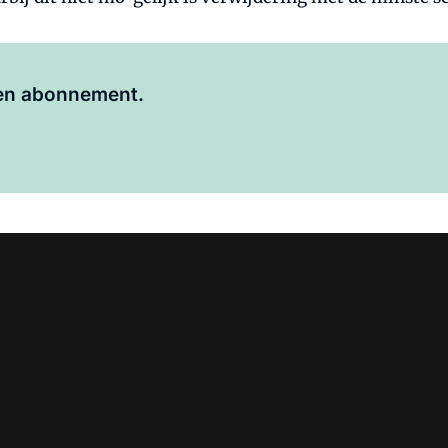
Al abonnee?
Log hier in.
 een abonnement.