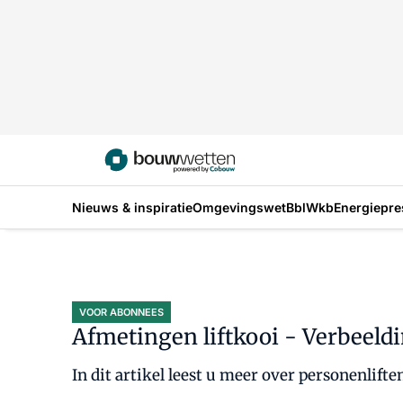
Nieuws & inspiratie
Omgevingswet
Bbl
Wkb
Energiepre
VOOR ABONNEES
Afmetingen liftkooi - Verbeeldi
In dit artikel leest u meer over personenlif