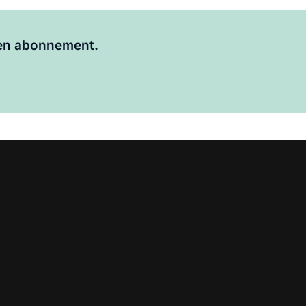
Al abonnee?
Log hier in.
 een abonnement.