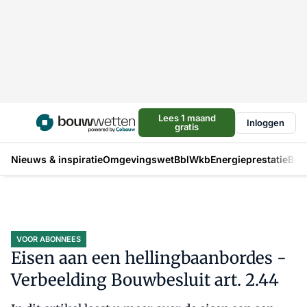
Lees 1 maand
Inloggen
gratis
Nieuws & inspiratie
Omgevingswet
Bbl
Wkb
Energieprestatie
Bou
VOOR ABONNEES
Eisen aan een hellingbaanbordes -
Verbeelding Bouwbesluit art. 2.44