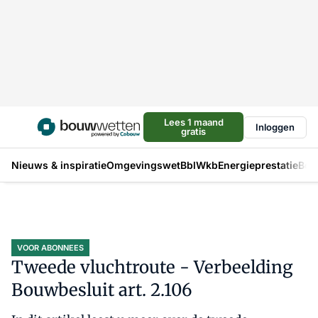
Lees 1 maand
Inloggen
gratis
Nieuws & inspiratie
Omgevingswet
Bbl
Wkb
Energieprestatie
Bou
VOOR ABONNEES
Tweede vluchtroute - Verbeelding
Bouwbesluit art. 2.106