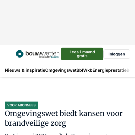
Lees 1 maand
Inloggen
gratis
Nieuws & inspiratie
Omgevingswet
Bbl
Wkb
Energieprestatie
Bou
VOOR ABONNEES
Omgevingswet biedt kansen voor
brandveilige zorg