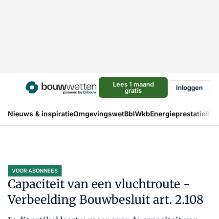
Lees 1 maand
Inloggen
gratis
Nieuws & inspiratie
Omgevingswet
Bbl
Wkb
Energieprestatie
Bou
VOOR ABONNEES
Capaciteit van een vluchtroute -
Verbeelding Bouwbesluit art. 2.108