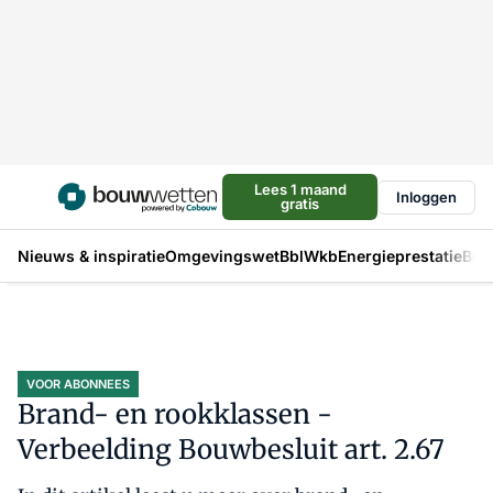
Lees 1 maand
Inloggen
gratis
Nieuws & inspiratie
Omgevingswet
Bbl
Wkb
Energieprestatie
Bou
VOOR ABONNEES
Brand- en rookklassen -
Verbeelding Bouwbesluit art. 2.67