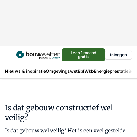
Lees 1 maand
Inloggen
gratis
Nieuws & inspiratie
Omgevingswet
Bbl
Wkb
Energieprestatie
Bou
Is dat gebouw constructief wel
veilig?
Is dat gebouw wel veilig? Het is een veel gestelde