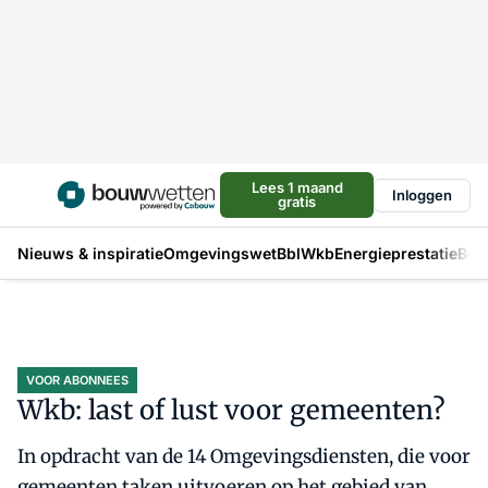
Lees 1 maand
Inloggen
gratis
Nieuws & inspiratie
Omgevingswet
Bbl
Wkb
Energieprestatie
Bou
VOOR ABONNEES
Wkb: last of lust voor gemeenten?
In opdracht van de 14 Omgevingsdiensten, die voor
gemeenten taken uitvoeren op het gebied van