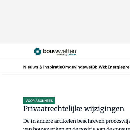
Nieuws & inspiratie
Omgevingswet
Bbl
Wkb
Energiepre
VOOR ABONNEES
Privaatrechtelijke wijzigingen
De in andere artikelen beschreven proceswijz
van bouwwerken en de positie van de consumen