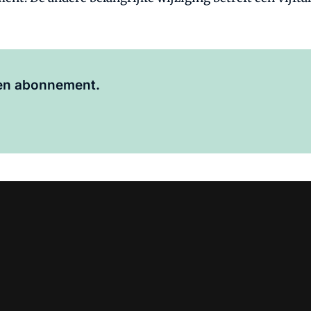
Al abonnee?
Log hier in.
 een abonnement.