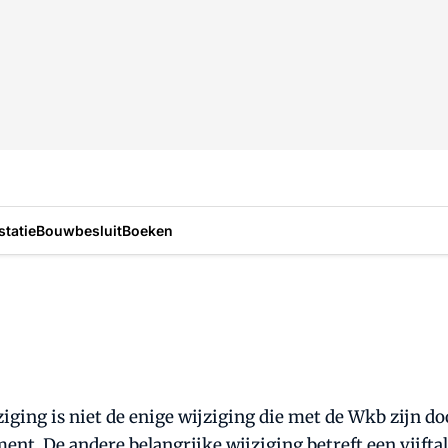
statie
Bouwbesluit
Boeken
iging is niet de enige wijziging die met de Wkb zijn do
t. De andere belangrijke wijziging betreft een vijftal 