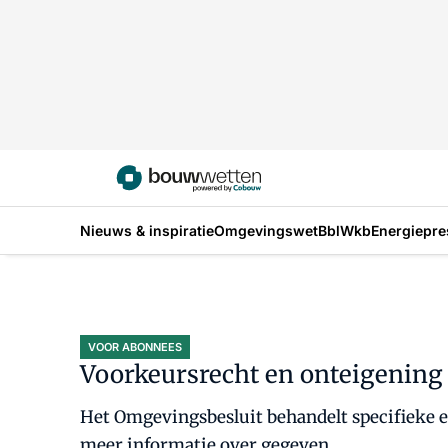
Nieuws & inspiratie
Omgevingswet
Bbl
Wkb
Energiepre
VOOR ABONNEES
Voorkeursrecht en onteigening
Het Omgevingsbesluit behandelt specifieke e
meer informatie over gegeven.