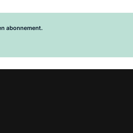
Al abonnee?
Log hier in.
 een abonnement.