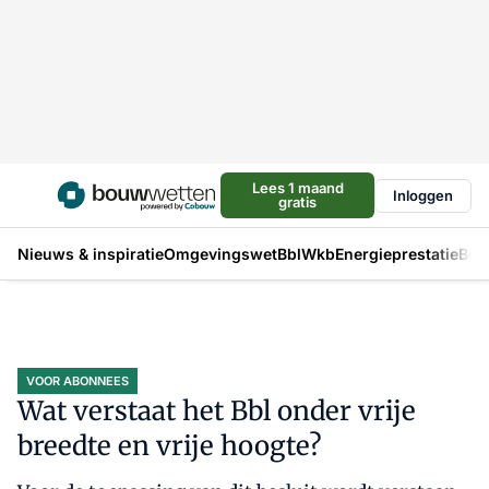
Lees 1 maand
Inloggen
gratis
Nieuws & inspiratie
Omgevingswet
Bbl
Wkb
Energieprestatie
Bou
VOOR ABONNEES
Wat verstaat het Bbl onder vrije
breedte en vrije hoogte?