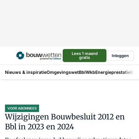
Lees 1 maand
Inloggen
gratis
Nieuws & inspiratie
Omgevingswet
Bbl
Wkb
Energieprestatie
Bou
VOOR ABONNEES
Wijzigingen Bouwbesluit 2012 en
Bbl in 2023 en 2024