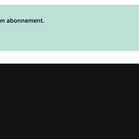
Al abonnee?
Log hier in.
 een abonnement.