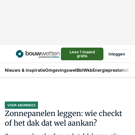
Lees 1 maand
Inloggen
gratis
Nieuws & inspiratie
Omgevingswet
Bbl
Wkb
Energieprestatie
Bou
VOOR ABONNEES
Zonnepanelen leggen: wie checkt
of het dak dat wel aankan?