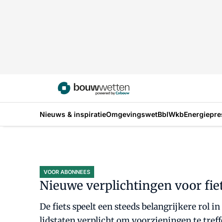
Nieuws & inspiratie
Omgevingswet
Bbl
Wkb
Energiepre
VOOR ABONNEES
Nieuwe verplichtingen voor fiet
De fiets speelt een steeds belangrijkere rol
lidstaten verplicht om voorzieningen te tref