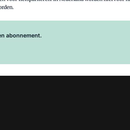
orden.
Al abonnee?
Log hier in.
 een abonnement.