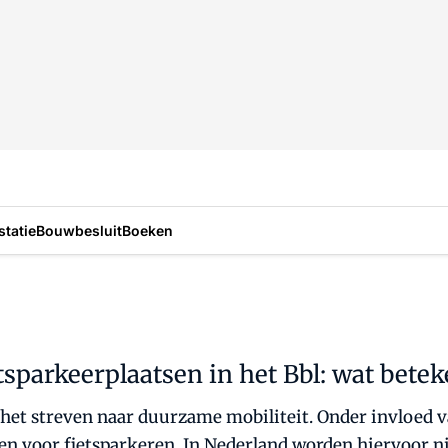
statie
Bouwbesluit
Boeken
sparkeerplaatsen in het Bbl: wat betek
 in het streven naar duurzame mobiliteit. Onder invloe
fen voor fietsparkeren. In Nederland worden hiervoor n