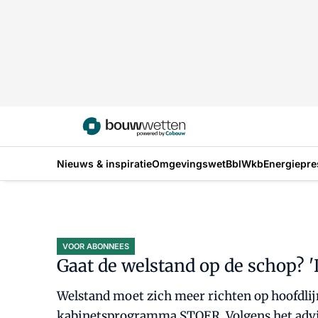
Nieuws & inspiratie
Omgevingswet
Bbl
Wkb
Energiepre
VOOR ABONNEES
Gaat de welstand op de schop? 
Welstand moet zich meer richten op hoofdlijn
kabinetsprogramma STOER. Volgens het advie