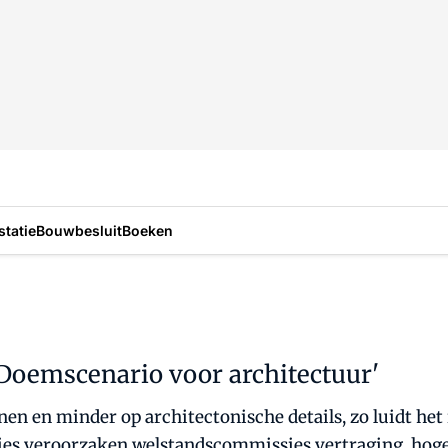
statie
Bouwbesluit
Boeken
'Doemscenario voor architectuur'
en en minder op architectonische details, zo luidt het
s veroorzaken welstandscommissies vertraging, hogere