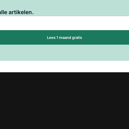
Log in
om dit artikel te lezen.
lle artikelen.
Lees 1 maand gratis