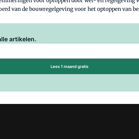
lemmeringen voor optoppen door wet- en regelgeving
gevoerd van de bouwregelgeving voor het optoppen van 
Log in
om dit artikel te lezen.
lle artikelen.
Lees 1 maand gratis