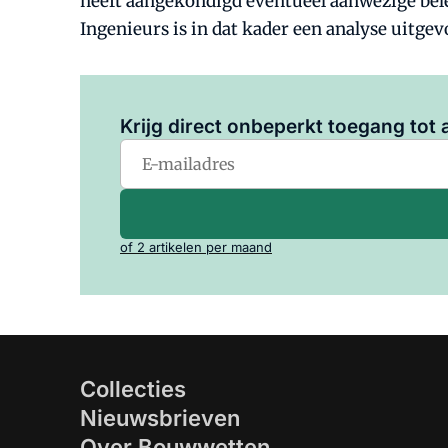
heeft aangekondigd eventueel aanwezige be
Ingenieurs is in dat kader een analyse uit
Krijg direct onbeperkt toegang tot a
of 2 artikelen per maand
Collecties
Nieuwsbrieven
Over Bouwwetten