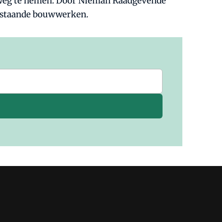
 weg te nemen. Door Nieman Raadgevende
bestaande bouwwerken.