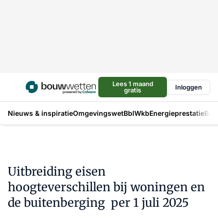
Lees 1 maand
Inloggen
gratis
Nieuws & inspiratie
Omgevingswet
Bbl
Wkb
Energieprestatie
Bou
Uitbreiding eisen
hoogteverschillen bij woningen en
de buitenberging per 1 juli 2025