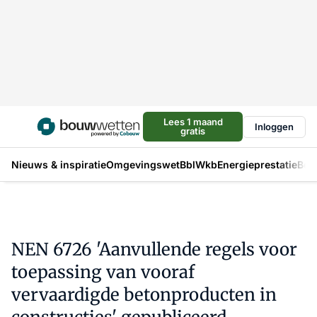
Lees 1 maand
Inloggen
gratis
Nieuws & inspiratie
Omgevingswet
Bbl
Wkb
Energieprestatie
Bou
NEN 6726 'Aanvullende regels voor
toepassing van vooraf
vervaardigde betonproducten in