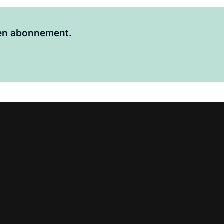
Al abonnee?
Log hier in.
 een abonnement.