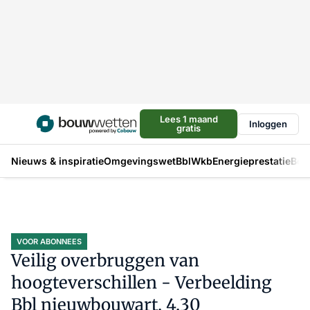
Lees 1 maand
Inloggen
gratis
Nieuws & inspiratie
Omgevingswet
Bbl
Wkb
Energieprestatie
Bou
VOOR ABONNEES
Veilig overbruggen van
hoogteverschillen - Verbeelding
Bbl nieuwbouwart. 4.30