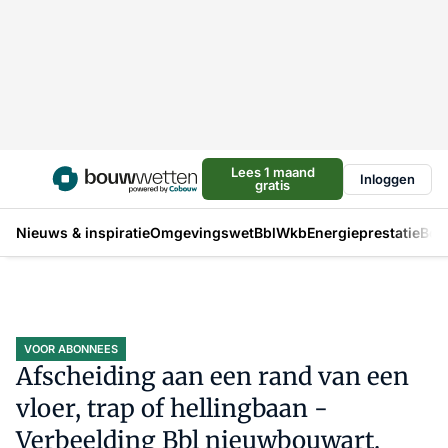
Lees 1 maand
Inloggen
gratis
Nieuws & inspiratie
Omgevingswet
Bbl
Wkb
Energieprestatie
Bou
VOOR ABONNEES
Afscheiding aan een rand van een
vloer, trap of hellingbaan -
Verbeelding Bbl nieuwbouwart.