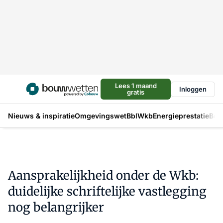
Lees 1 maand
Inloggen
gratis
Nieuws & inspiratie
Omgevingswet
Bbl
Wkb
Energieprestatie
Bou
Aansprakelijkheid onder de Wkb:
duidelijke schriftelijke vastlegging
nog belangrijker