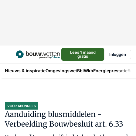
Lees 1 maand
Inloggen
gratis
Nieuws & inspiratie
Omgevingswet
Bbl
Wkb
Energieprestatie
Bou
VOOR ABONNEES
Aanduiding blusmiddelen -
Verbeelding Bouwbesluit art. 6.33