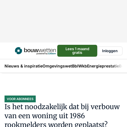
Lees 1 maand
Inloggen
gratis
Nieuws & inspiratie
Omgevingswet
Bbl
Wkb
Energieprestatie
Bou
VOOR ABONNEES
Is het noodzakelijk dat bij verbouw
van een woning uit 1986
rookmelders worden geplaatst?