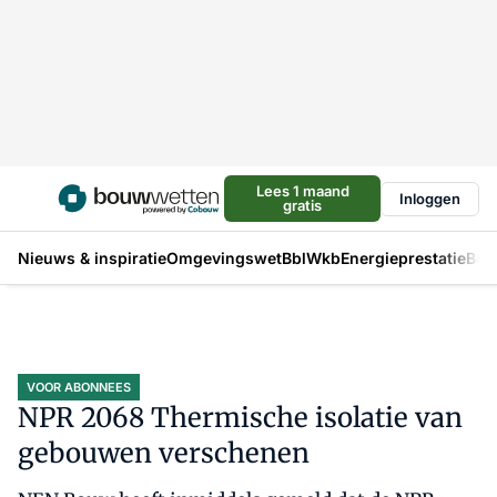
Lees 1 maand
Inloggen
gratis
Nieuws & inspiratie
Omgevingswet
Bbl
Wkb
Energieprestatie
Bou
VOOR ABONNEES
NPR 2068 Thermische isolatie van
gebouwen verschenen