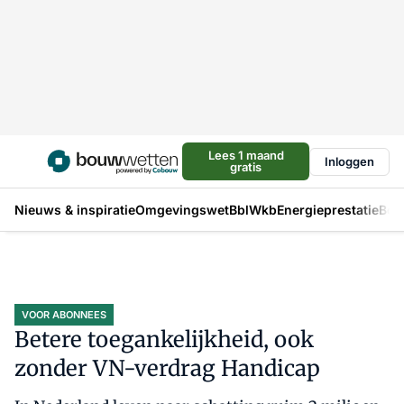
Lees 1 maand
Inloggen
gratis
Nieuws & inspiratie
Omgevingswet
Bbl
Wkb
Energieprestatie
Bou
VOOR ABONNEES
Betere toegankelijkheid, ook
zonder VN-verdrag Handicap