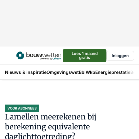
Lees 1 maand
Inloggen
gratis
Nieuws & inspiratie
Omgevingswet
Bbl
Wkb
Energieprestatie
Bou
VOOR ABONNEES
Lamellen meerekenen bij
berekening equivalente
daglichttoetreding?